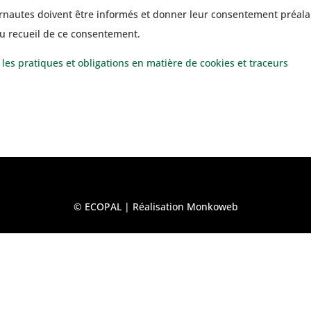
NU
LIENS UTILES
nternautes doivent être informés et donner leur consentement préala
du recueil de ce consentement.
été
Mentions Légales
es pratiques et obligations en matière de cookies et traceurs
rtise
Vie privée
agements
Cookies
alités
Contact
© ECOPAL | Réalisation
Monkoweb