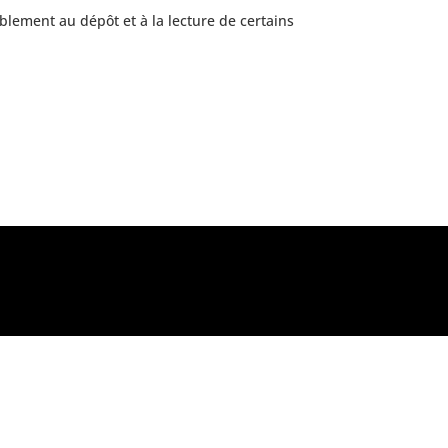
COORDONNÉES
blement au dépôt et à la lecture de certains
02 43 68 22 54
50, Chemin du Préfet, 53000
LAVAL
accueil@ecopal.com