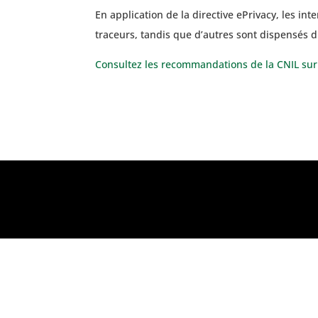
ME
En application de la directive ePrivacy, les i
traceurs, tandis que d’autres sont dispensés 
Soci
Consultez les recommandations de la CNIL sur l
Expe
Eng
Actu